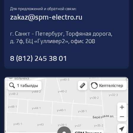
О компании
Новости
Продукция
На складе
Контакты
Участник eFind.ru