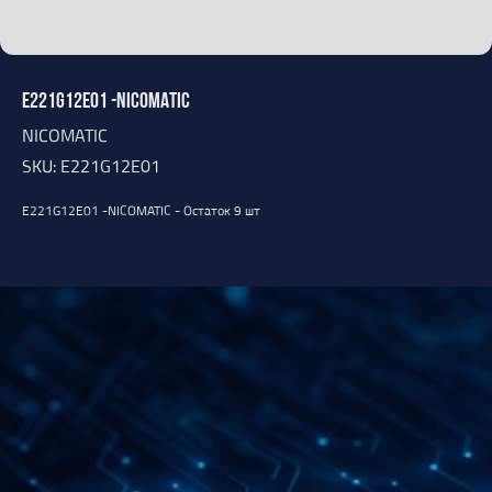
E221G12E01 -NICOMATIC
NICOMATIC
SKU:
E221G12E01
E221G12E01 -NICOMATIC - Остаток 9 шт
Оставить заявку
Открыть каталог
Свяжитесь с нами