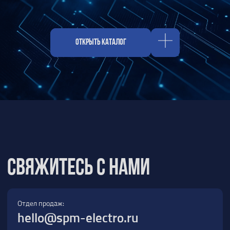
Отдел продаж:
hello@spm-electro.ru
Для предложений и обратной связи:
zakaz@spm-electro.ru
г. Санкт - Петербург, Торфяная дорога,
д. 7ф, БЦ «Гулливер2», офис 208
8 (812) 245 38 01
Спецмашэлектро
Электронные приборы и компоненты в
Санкт‑Петербурге