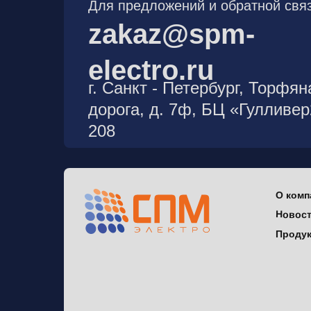
Для предложений и обратной связ
zakaz@spm-
electro.ru
г. Санкт - Петербург, Торфян
дорога, д. 7ф, БЦ «Гулливе
208
О комп
Новос
Проду