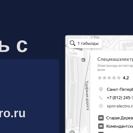
ь с
Спецмашэлектро
Электронные приборы и компоненты в Санкт
ro.ru