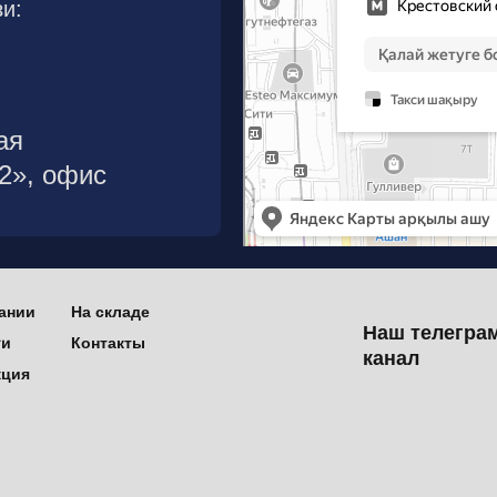
и:
ая
р2», офис
ании
На складе
Наш телегра
ти
Контакты
канал
кция