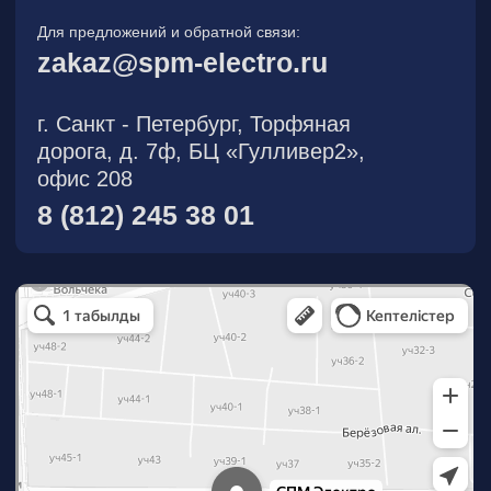
О компании
Новости
Продукция
На складе
Контакты
Участник eFind.ru