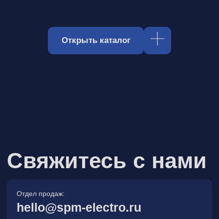
Отдел продаж:
hello@spm-electro.ru
Для предложений и обратной связи:
zakaz@spm-electro.ru
г. Санкт - Петербург, Торфяная
дорога, д. 7ф, БЦ «Гулливер2»,
офис 208
8 (812) 245 38 01
Спецмашэлектро
Электронные приборы и компоненты в
Санкт‑Петербурге