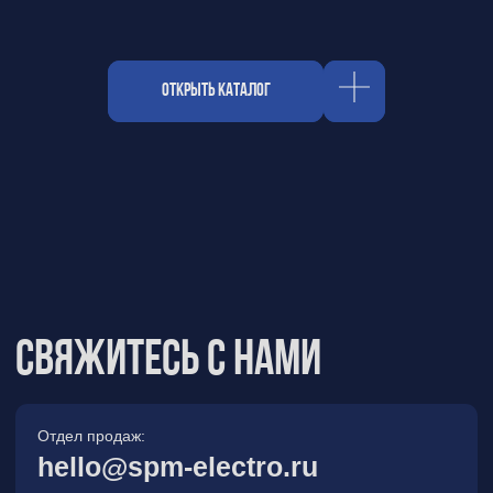
Отдел продаж:
hello@spm-electro.ru
Для предложений и обратной связи:
zakaz@spm-electro.ru
г. Санкт - Петербург, Торфяная
дорога, д. 7ф, БЦ «Гулливер2»,
офис 208
8 (812) 245 38 01
Спецмашэлектро
Электронные приборы и компоненты в
Санкт‑Петербурге