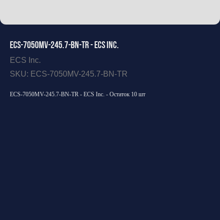
ECS-7050MV-245.7-BN-TR - ECS Inc.
ECS Inc.
SKU:
ECS-7050MV-245.7-BN-TR
ECS-7050MV-245.7-BN-TR - ECS Inc. - Остаток 10 шт
Оставить заявку
Открыть каталог
Свяжитесь с нами