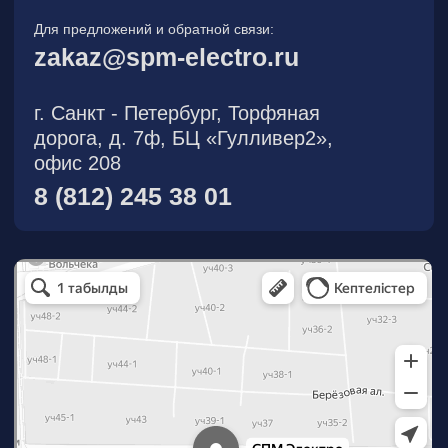
О компании
Новости
Продукция
На складе
Контакты
Участник eFind.ru