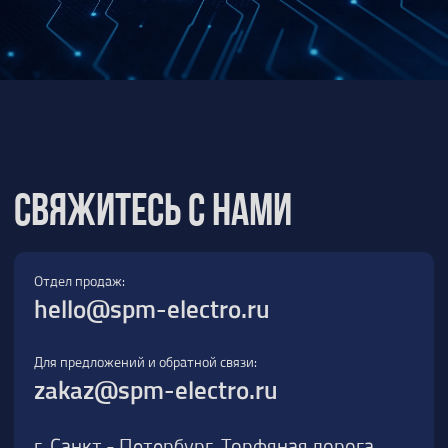
Для предложений и обратной связи:
zakaz@spm-electro.ru
г. Санкт - Петербург, Торфяная дорога,
д. 7ф, БЦ «Гулливер2», офис 208
8 (812) 245 38 01
Спецмашэлектро
Электронные приборы и компоненты в
Санкт‑Петербурге