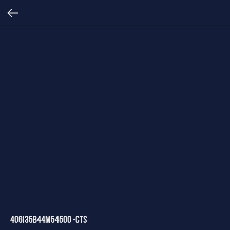
406I35B44M54500 -CTS