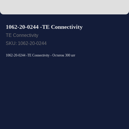
1062-20-0244 -TE Connectivity
TE Connectivity
SKU:
1062-20-0244
1062-20-0244 -TE Connectivity - Остаток 300 шт
Открыть каталог
Оставить заявку
Свяжитесь с нами