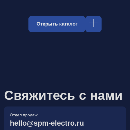
Отдел продаж:
hello@spm-electro.ru
Для предложений и обратной связи:
zakaz@spm-electro.ru
г. Санкт - Петербург, Торфяная
дорога, д. 7ф, БЦ «Гулливер2»,
офис 208
8 (812) 245 38 01
Спецмашэлектро
Электронные приборы и компоненты в
Санкт‑Петербурге