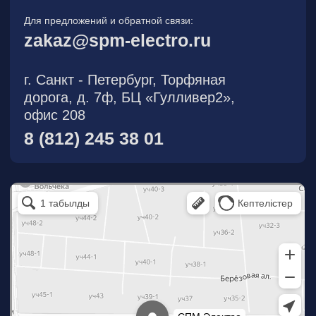
О компании
Новости
Продукция
На складе
Контакты
Участник eFind.ru