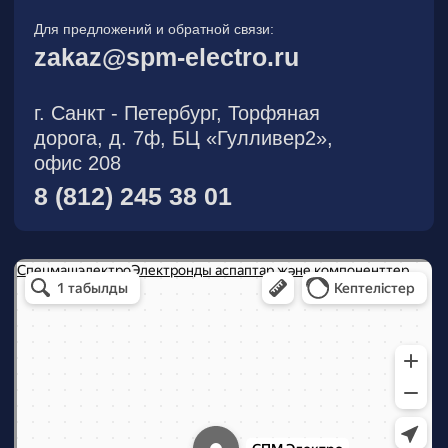
О компании
Новости
Продукция
На складе
Контакты
Участник eFind.ru