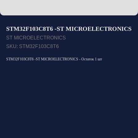
STM32F103C8T6 -ST MICROELECTRONICS
ST MICROELECTRONICS
SKU:
STM32F103C8T6
STM32F103C8T6 -ST MICROELECTRONICS - Остаток 1 шт
Открыть каталог
Оставить заявку
Свяжитесь с нами