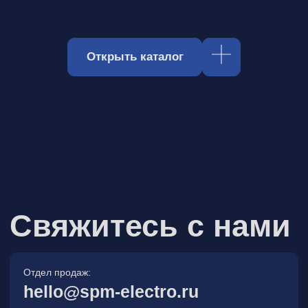
Отдел продаж:
hello@spm-electro.ru
Для предложений и обратной связи:
zakaz@spm-electro.ru
г. Санкт - Петербург, Торфяная
дорога, д. 7ф, БЦ «Гулливер2»,
офис 208
8 (812) 245 38 01
Спецмашэлектро
Электронные приборы и компоненты в
Санкт‑Петербурге