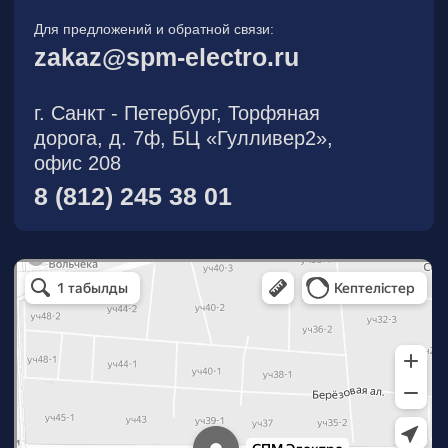
О компании
Новости
Продукция
На складе
Контакты
Участник eFind.ru