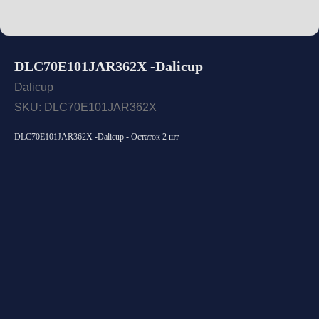
DLC70E101JAR362X -Dalicup
Dalicup
SKU:
DLC70E101JAR362X
DLC70E101JAR362X -Dalicup - Остаток 2 шт
Открыть каталог
Оставить заявку
Свяжитесь с нами