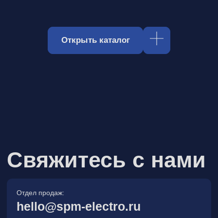
Отдел продаж:
hello@spm-electro.ru
Для предложений и обратной связи:
zakaz@spm-electro.ru
г. Санкт - Петербург, Торфяная
дорога, д. 7ф, БЦ «Гулливер2»,
офис 208
8 (812) 245 38 01
Спецмашэлектро
Электронные приборы и компоненты в
Санкт‑Петербурге