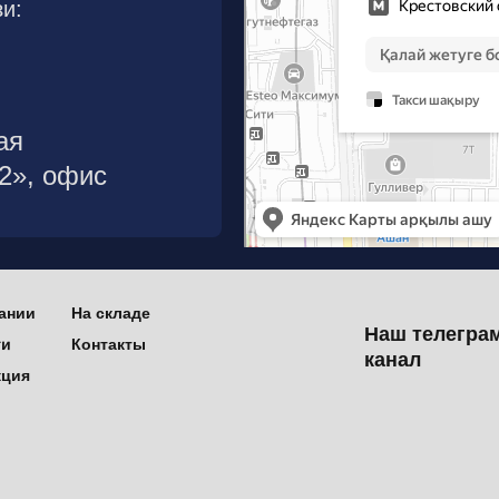
и:
ая
р2», офис
ании
На складе
Наш телегра
ти
Контакты
канал
кция