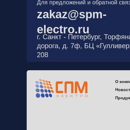
Для предложений и обратной связ
zakaz@spm-
electro.ru
г. Санкт - Петербург, Торфян
дорога, д. 7ф, БЦ «Гулливе
208
О комп
Новос
Проду