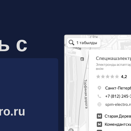
ь с
Спецмашэлектро
Электронные приборы и компоненты в Санкт
ro.ru