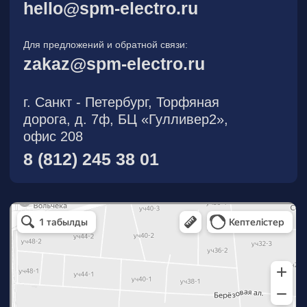
О компании
Новости
Продукция
На складе
Контакты
Участник eFind.ru