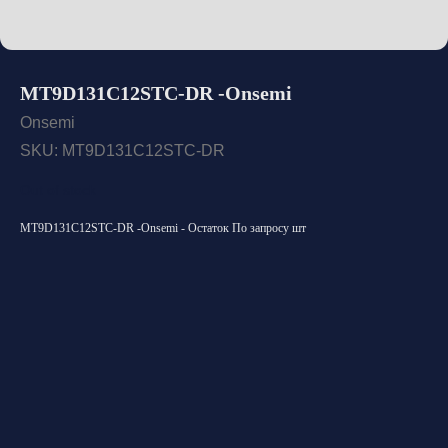
MT9D131C12STC-DR -Onsemi
Onsemi
SKU:
MT9D131C12STC-DR
Out of stock
MT9D131C12STC-DR -Onsemi - Остаток По запросу шт
Открыть каталог
Оставить заявку