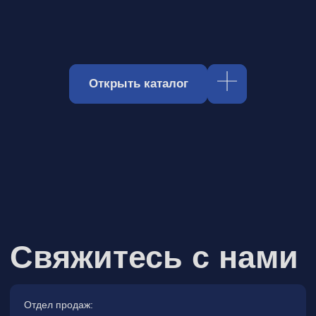
Свяжитесь с нами
Отдел продаж:
hello@spm-electro.ru
Для предложений и обратной связи:
zakaz@spm-electro.ru
г. Санкт - Петербург, Торфяная
дорога, д. 7ф, БЦ «Гулливер2»,
офис 208
8 (812) 245 38 01
Спецмашэлектро
Электронные приборы и компоненты в
Санкт‑Петербурге