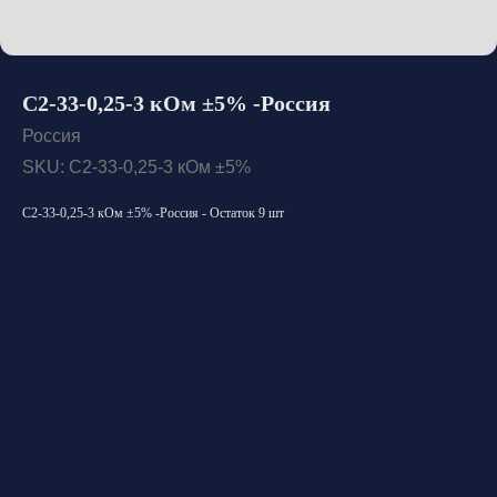
С2-33-0,25-3 кОм ±5% -Россия
Россия
SKU:
С2-33-0,25-3 кОм ±5%
С2-33-0,25-3 кОм ±5% -Россия - Остаток 9 шт
Открыть каталог
Оставить заявку
Свяжитесь с нами