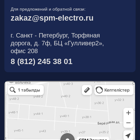
О компании
Новости
Продукция
На складе
Контакты
Участник eFind.ru