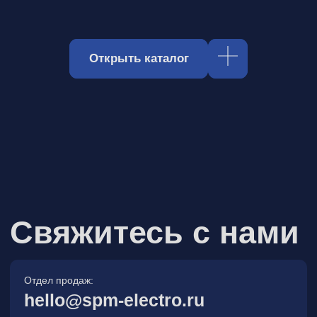
Отдел продаж:
hello@spm-electro.ru
Для предложений и обратной связи:
zakaz@spm-electro.ru
г. Санкт - Петербург, Торфяная
дорога, д. 7ф, БЦ «Гулливер2»,
офис 208
8 (812) 245 38 01
Спецмашэлектро
Электронные приборы и компоненты в
Санкт‑Петербурге